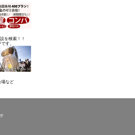
施設を検索！！
評です。
会場など
2F