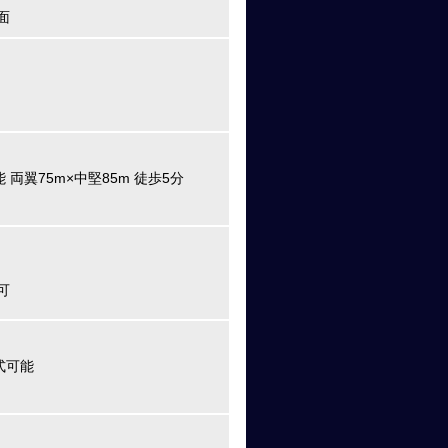
面
 両翼75m×中堅85m 徒歩5分
可
式可能