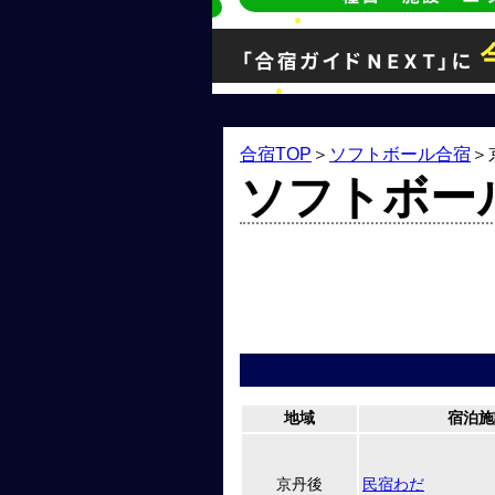
合宿TOP
＞
ソフトボール合宿
＞
ソフトボー
地域
宿泊施
京丹後
民宿わだ