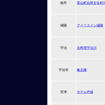
南丹
美山町自然文化村
城陽
アイリスイン城陽
宇治
京料理宇治川
宇治市
亀石楼
宮津
ホテル丹後