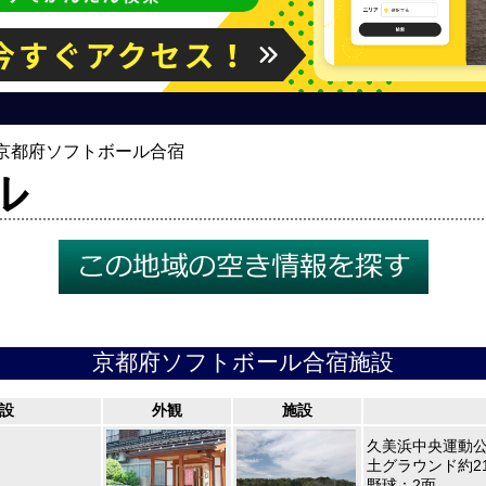
京都府ソフトボール合宿
ル
京都府ソフトボール合宿施設
設
外観
施設
久美浜中央運動
土グラウンド約21,
野球：2面