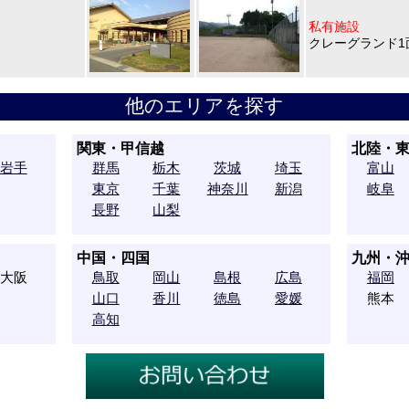
私有施設
クレーグランド1
他のエリアを探す
関東・甲信越
北陸・
岩手
群馬
栃木
茨城
埼玉
富山
東京
千葉
神奈川
新潟
岐阜
長野
山梨
中国・四国
九州・
大阪
鳥取
岡山
島根
広島
福岡
山口
香川
徳島
愛媛
熊本
高知