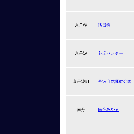
京丹後
瑠景楼
京丹波
花丘センター
京丹波町
丹波自然運動公園
南丹
民宿みやま