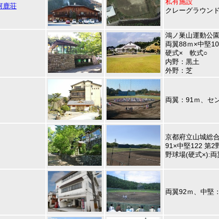
私有施設
河鹿荘
クレーグラウンド（
鴻ノ巣山運動公
両翼88ｍ×中堅10
硬式× 軟式○
内野：黒土
外野：芝
両翼：91ｍ、セン
京都府立山城総合運
91×中堅122 第2
野球場(硬式×):両
両翼92ｍ、中堅：