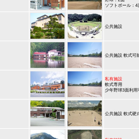
ソフトボール：4
公共施設
公共施設 軟式可能
私有施設
軟式専用
少年野球3面利用
公共施設 軟式硬