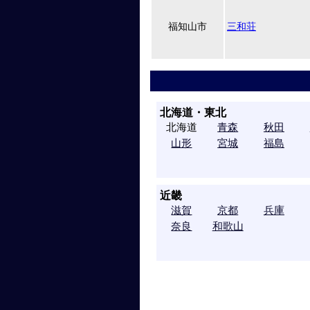
福知山市
三和荘
北海道・東北
北海道
青森
秋田
山形
宮城
福島
近畿
滋賀
京都
兵庫
奈良
和歌山