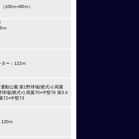
100ｍ×80ｍ）
園
5ｍ
ター：122ｍ
動公園 第1野球場(硬式○):両翼
野球場(硬式×):両翼70×中堅76 第3.4
翼72×中堅73
120ｍ