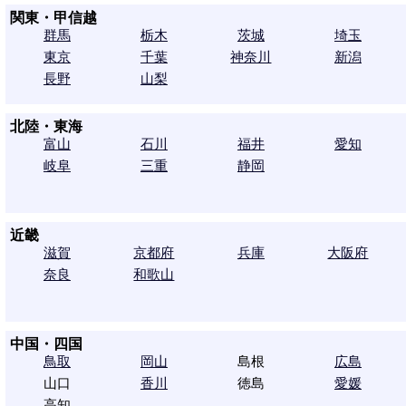
関東・甲信越
群馬
栃木
茨城
埼玉
東京
千葉
神奈川
新潟
長野
山梨
北陸・東海
富山
石川
福井
愛知
岐阜
三重
静岡
近畿
滋賀
京都府
兵庫
大阪府
奈良
和歌山
中国・四国
鳥取
岡山
島根
広島
山口
香川
徳島
愛媛
高知