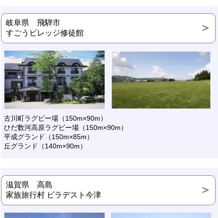
岐阜県 飛騨市
すごうビレッジ修徒館
古川町ラグビー場（150m×90m）
ひだ数河高原ラグビー場（150m×90m）
平成グランド（150m×85m）
丘グランド（140m×90m）
滋賀県 高島
家族旅行村 ビラデスト今津