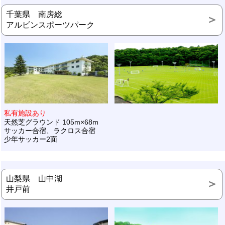
千葉県 南房総
アルビンスポーツパーク
私有施設あり
天然芝グラウンド 105m×68m
サッカー合宿、ラクロス合宿
少年サッカー2面
山梨県 山中湖
井戸前