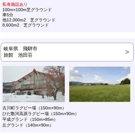
私有施設あり
100m×100m芝グラウンド
車5分
他12,000m2 芝グラウンド
8,600m2 芝グラウンド
岐阜県 飛騨市
旅館 池田荘
古川町ラグビー場（150m×90m）
ひだ数河高原ラグビー場（150m×90m）
平成グランド（150m×85m）
丘グランド（140m×90m）