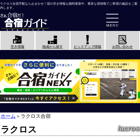
ラクロス合宿手配ならおまかせ！宿の空き情報も随時更新中、豊富な宿情報でご希望の施設をご案
内します。
空き情報
地域から探す
ピックアップ情報
お問い合わせ
ホーム
＞
ラクロス合宿
lacros
ラクロス