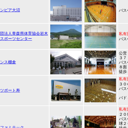
ンピア大沼
バス
団法人青森県体育協会岩木
私有
スポーツセンター
バス
公営
３７
ンス棚倉
バス
８面
徒歩
私有
３０
バス
ツポート寿
バド
私有
２０
バス
球２
ファミテック