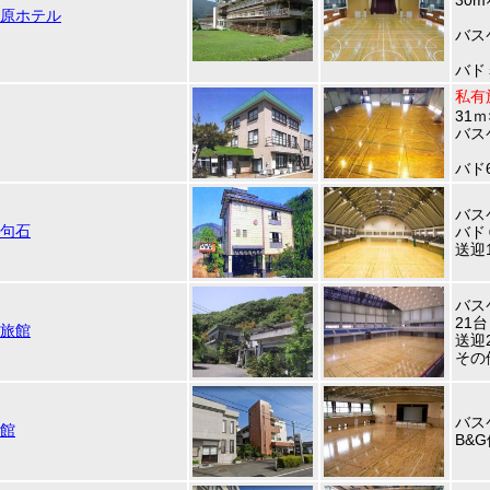
30m
原ホテル
バス
バド
私有
31ｍ
バス
バド
バス
句石
バド
送迎
バス
21台
旅館
送迎
その
バス
館
B&