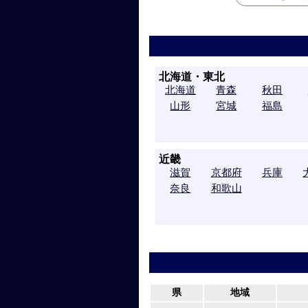
北海道・東北
北海道
青森
秋田
山形
宮城
福島
近畿
滋賀
京都府
兵庫
奈良
和歌山
県
地域