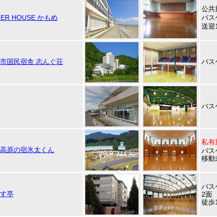
公共
ER HOUSE かもめ
バス
送迎
市国民宿舎 志んぐ荘
バス
バス
私有
高原の宿氷太くん
バス
移動
バス
す亭
2面
徒歩