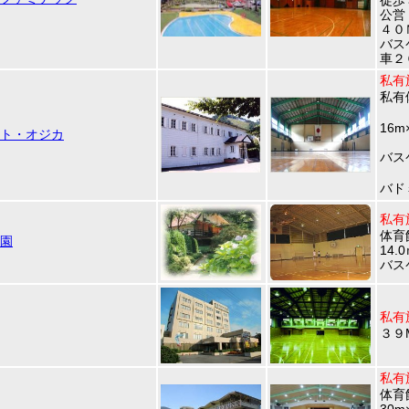
徒歩
公営
４０
バス
車２
私有
私有
16m
ト・オジカ
バス
バド
私有
体育
園
14.
バス
私有
３９
私有
体育