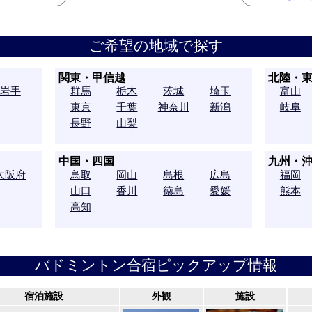
ご希望の地域で探す
関東・甲信越
北陸・
岩手
群馬
栃木
茨城
埼玉
富山
東京
千葉
神奈川
新潟
岐阜
長野
山梨
中国・四国
九州・
大阪府
鳥取
岡山
島根
広島
福岡
山口
香川
徳島
愛媛
熊本
高知
バドミントン合宿ピックアップ情報
宿泊施設
外観
施設