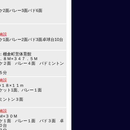
ケ2面バレー3面バド6面
施設
ケ1面バレー2面バド3面卓球台10台
：棚倉町営体育館
．８Ｍ×３４７．５Ｍ
ケ２面 バレー４面 バドミントン
５分
施設
×１８×１１ｍ
ケット1面、バレー１面
ミントン３面
施設
Ｍ×３０Ｍ
ケ１面 バレー１面 バド３面 卓
０台