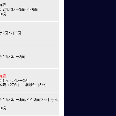
施設
ケ2面バレー3面バド6面
10分
ケ2面バド6面
ケ2面バレー2面
施設
ケ1面・バレー2面
式鏡（27台）、卓球台（8台）
ケ2面バレー4面バド13面フットサル
10分