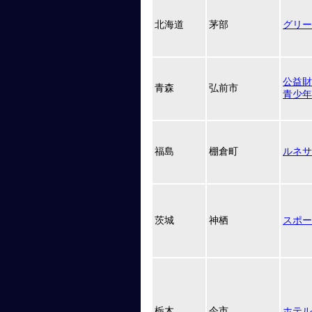
北海道
茅部
グリー
公益財
青森
弘前市
青少年
福島
棚倉町
ルネサ
茨城
神栖
スポー
栃木
今市
ホテル