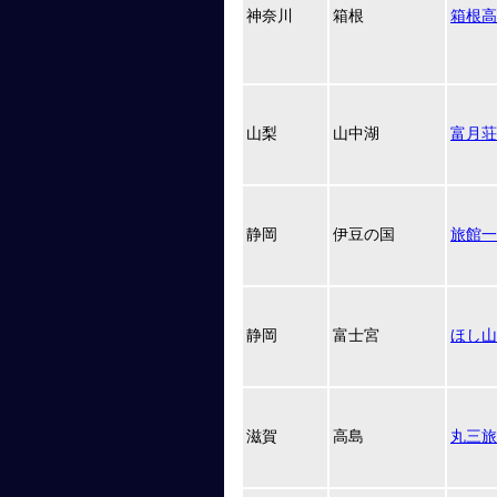
神奈川
箱根
箱根高
山梨
山中湖
富月荘
静岡
伊豆の国
旅館一
静岡
富士宮
ほし山
滋賀
高島
丸三旅