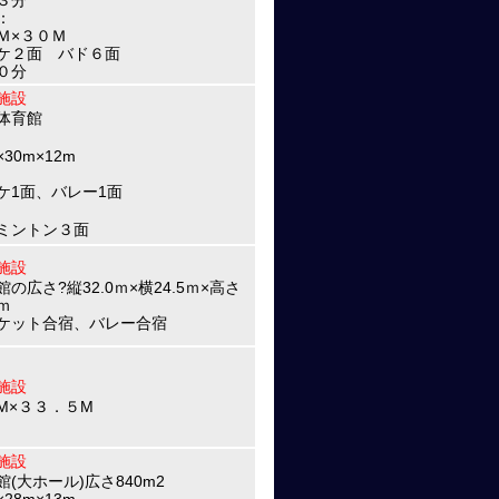
３分
：
Ｍ×３０Ｍ
ケ２面 バド６面
０分
施設
体育館
×30m×12m
ケ1面、バレー1面
ミントン３面
施設
館の広さ?縦32.0ｍ×横24.5ｍ×高さ
0ｍ
ケット合宿、バレー合宿
施設
M×３３．５M
施設
館(大ホール)広さ840m2