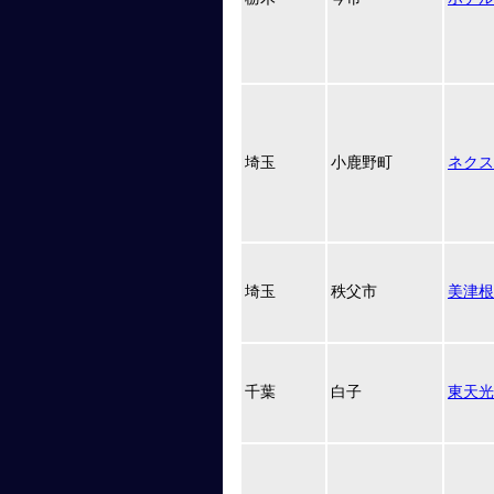
埼玉
小鹿野町
ネクス
埼玉
秩父市
美津根
千葉
白子
東天光