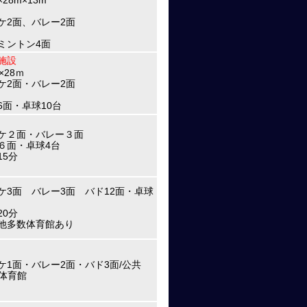
×28m×13m
ケ2面、バレー2面
ミントン4面
施設
×28ｍ
ケ2面・バレー2面
6面・卓球10台
ケ２面・バレー３面
６面・卓球4台
15分
ケ3面 バレー3面 バド12面・卓球
20分
他多数体育館あり
ケ1面・バレー2面・バド3面/公共
G体育館