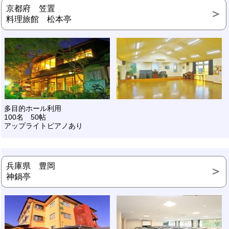
京都府 笠置
料理旅館 松本亭
多目的ホール利用
100名 50帖
アップライトピアノあり
兵庫県 豊岡
神鍋亭