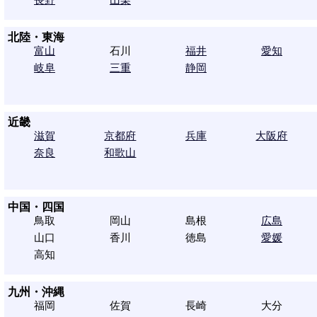
北陸・東海
富山
石川
福井
愛知
岐阜
三重
静岡
近畿
滋賀
京都府
兵庫
大阪府
奈良
和歌山
中国・四国
鳥取
岡山
島根
広島
山口
香川
徳島
愛媛
高知
九州・沖縄
福岡
佐賀
長崎
大分