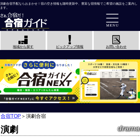
演劇合宿手配ならおまかせ！宿の空き情報も随時更新中、豊富な宿情報でご希望の施設をご案内し
ます。
地域から探す
ピックアップ情報
お問い合わせ
合宿TOP
＞
演劇合宿
drama
演劇