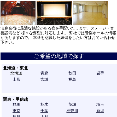
演劇合宿に最適な施設がある宿を手配いたします。ステージ・音
響設備など 様々な要望に対応します。 弊社では音楽ホールの情報
がありますので。 本番を意識した練習をしたい方はお問い合わせ
下さい。
ご希望の地域で探す
北海道・東北
北海道
青森
秋田
岩手
山形
宮城
福島
関東・甲信越
群馬
栃木
茨城
埼玉
東京
千葉
神奈川
新潟
長野
山梨