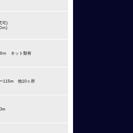
式可)
0ｍ)
20ｍ ネット類有
ー115m 他10ヶ所
0m