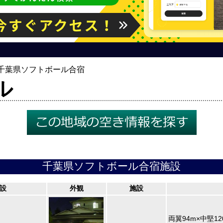
千葉県ソフトボール合宿
ル
千葉県ソフトボール合宿施設
設
外観
施設
両翼94m×中堅1