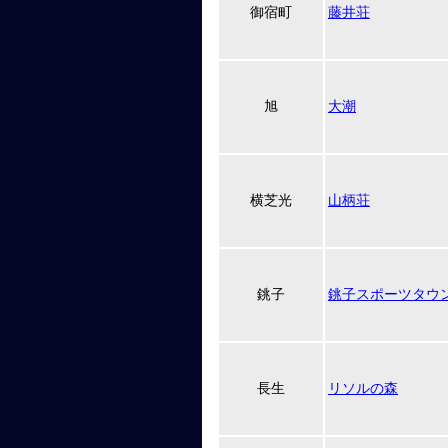
御宿町
藤井荘
旭
大潮
横芝光
山柄荘
銚子
銚子スポーツタウ
長生
リソルの森