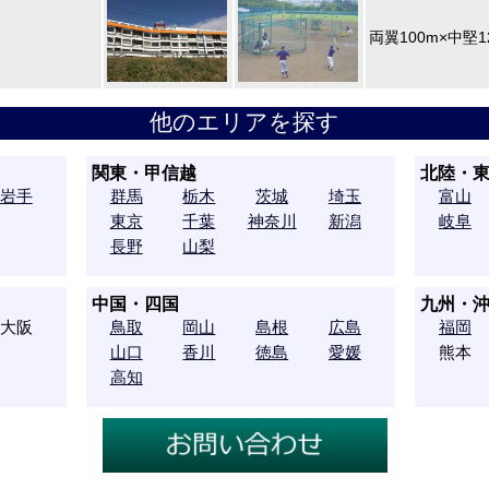
両翼100m×中堅
他のエリアを探す
関東・甲信越
北陸・
岩手
群馬
栃木
茨城
埼玉
富山
東京
千葉
神奈川
新潟
岐阜
長野
山梨
中国・四国
九州・
大阪
鳥取
岡山
島根
広島
福岡
山口
香川
徳島
愛媛
熊本
高知