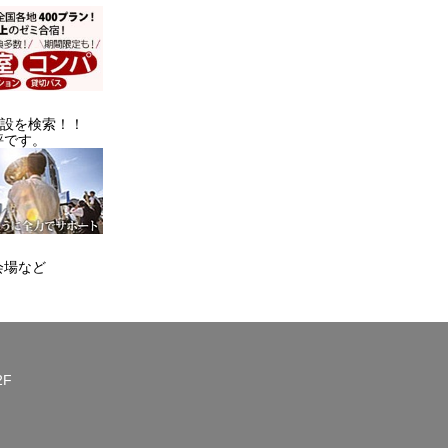
施設を検索！！
評です。
会場など
2F