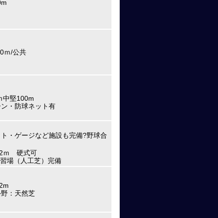
0m
0ｍ/公共
ｍ中堅100m
ーン・防球ネット有
ト・ゲージなど施設も完備?野球合
22ｍ 硬式可
内練習場（人工芝）完備
2m
外野：天然芝