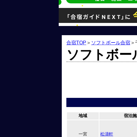
合宿TOP
＞
ソフトボール合宿
＞
ソフトボー
地域
宿泊施
一宮
松濤軒