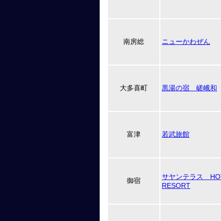
南房総
ニューかわぜん
大多喜町
黒湯の宿 嵯峨和
富津
若武旅館
サヤンテラス HO
御宿
RESORT