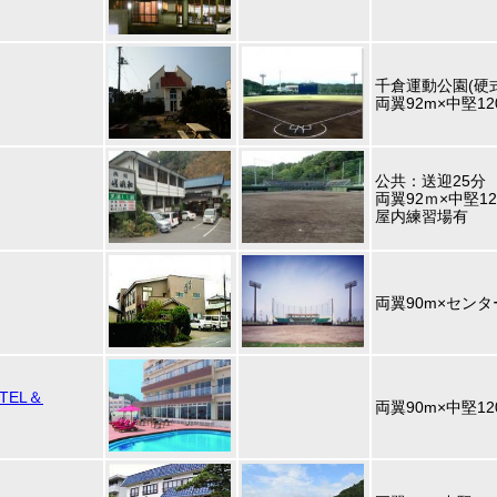
千倉運動公園(硬
両翼92m×中堅12
公共：送迎25分
両翼92ｍ×中堅1
屋内練習場有
両翼90m×センタ
TEL＆
両翼90m×中堅12