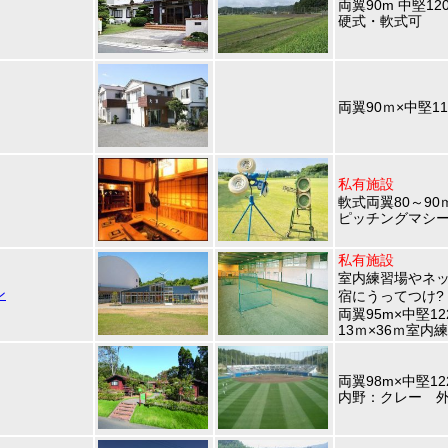
両翼90m 中堅12
硬式・軟式可
両翼90ｍ×中堅11
私有施設
軟式両翼80～90
ピッチングマシ
私有施設
室内練習場やネッ
ン
宿にうってつけ?
両翼95m×中堅1
13ｍ×36ｍ室
両翼98m×中堅12
内野：クレー 