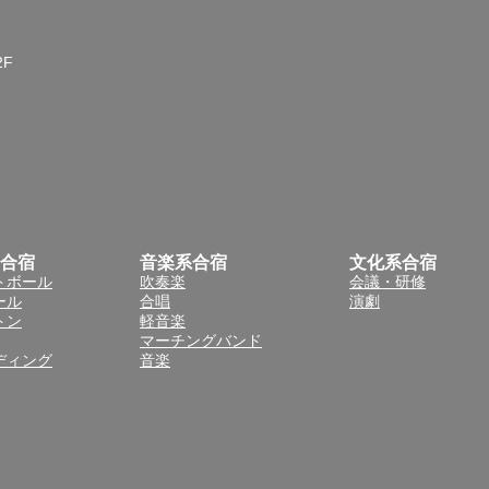
2F
合宿
音楽系合宿
文化系合宿
トボール
吹奏楽
会議・研修
ール
合唱
演劇
トン
軽音楽
マーチングバンド
ディング
音楽