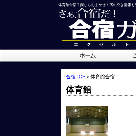
体育館合宿手配ならおまかせ！宿の空き情報も
合宿TOP
＞
体育館合宿
体育館