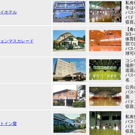
私有
冬は
イホテル
バス
バド
収容
【春
3/3
体育
ョンマスカレード
宿で
バス
球可
コン
場所
送迎
バス
名
公共
バス
面
バド
収容
私有
バス
トイン愛
バド
収容