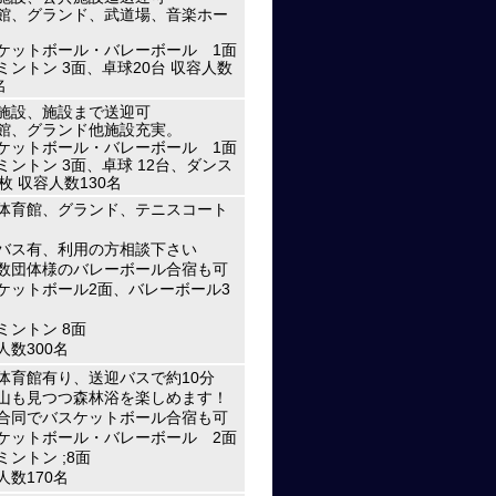
館、グランド、武道場、音楽ホー
ケットボール・バレーボール 1面
ミントン 3面、卓球20台 収容人数
名
施設、施設まで送迎可
館、グランド他施設充実。
ケットボール・バレーボール 1面
ミントン 3面、卓球 12台、ダンス
0枚 収容人数130名
体育館、グランド、テニスコート
バス有、利用の方相談下さい
数団体様のバレーボール合宿も可
ケットボール2面、バレーボール3
ミントン 8面
人数300名
体育館有り、送迎バスで約10分
山も見つつ森林浴を楽しめます！
合同でバスケットボール合宿も可
ケットボール・バレーボール 2面
ミントン ;8面
人数170名