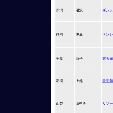
新潟
湯沢
ギンレ
静岡
伊豆
ペンシ
千葉
白子
東天光
新潟
上越
音羽館
山梨
山中湖
リゾー