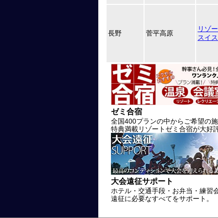
リゾー
長野
菅平高原
スイス
ゼミ合宿
全国400プランの中からご希望の
特典満載リゾートゼミ合宿が大好
大会遠征サポート
ホテル・交通手段・お弁当・練習
遠征に必要なすべてをサポート。