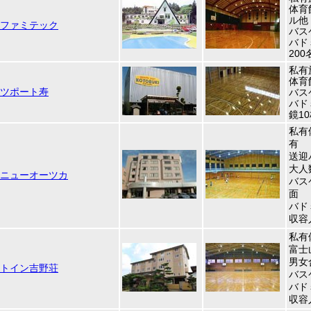
体育
ル他
ファミテック
バス
バド
200
私有
体育
ツポート寿
バス
バド
鏡1
私有
有
送迎
大人
ニューオーツカ
バス
面
バド
収容
私有
富士
男女
トイン吉野荘
バス
バド
収容