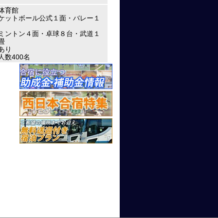
体育館
ケットボール公式１面・バレー１
ミントン４面・卓球８台・武道１
畳
あり
人数400名