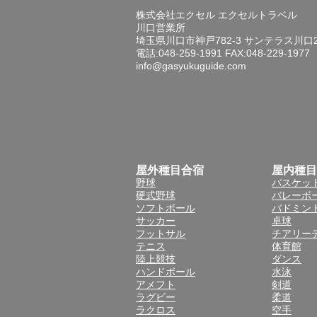
株式会社エクセル エクセルトラベル
川口営業所
埼玉県川口市神戸782-3 サンテラス川口
電話:048-259-1991 FAX:048-229-1977
info@gasyukuguide.com
屋外種目合宿
屋内種目
野球
バスケッ
硬式野球
バレーボ
ソフトボール
バドミン
サッカー
卓球
フットサル
チアリー
テニス
体育館
陸上競技
ダンス
ハンドボール
水泳
アメフト
剣道
ラグビー
柔道
ラクロス
空手