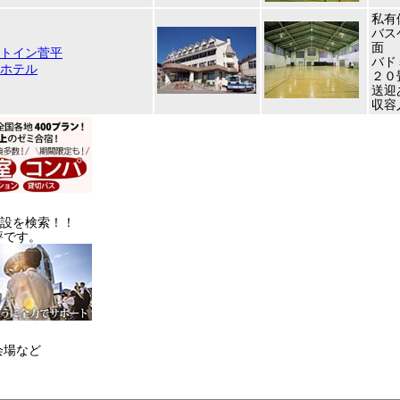
私有
バス
面
トイン菅平
バド
ホテル
２０
送迎
収容
施設を検索！！
評です。
会場など