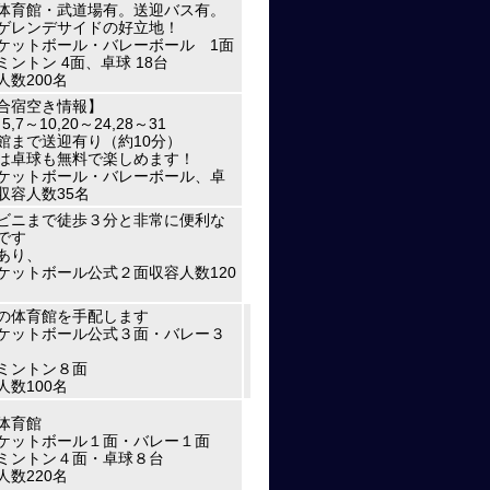
体育館・武道場有。送迎バス有。
ゲレンデサイドの好立地！
ケットボール・バレーボール 1面
ミントン 4面、卓球 18台
人数200名
合宿空き情報】
～5,7～10,20～24,28～31
館まで送迎有り（約10分）
は卓球も無料で楽しめます！
ケットボール・バレーボール、卓
収容人数35名
ビニまで徒歩３分と非常に便利な
です
あり、
ケットボール公式２面収容人数120
の体育館を手配します
ケットボール公式３面・バレー３
ミントン８面
人数100名
体育館
ケットボール１面・バレー１面
ミントン４面・卓球８台
人数220名