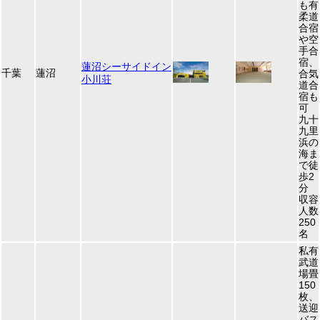
も有
柔道
合宿
や空
手合
宿、
蓮沼シーサイドイン
千葉
蓮沼
合気
小川荘
道合
宿も
可
九十
九里
浜の
海ま
で徒
歩2
分
収容
人数
250
名
私有
武道
場畳
150
枚、
送迎
バス