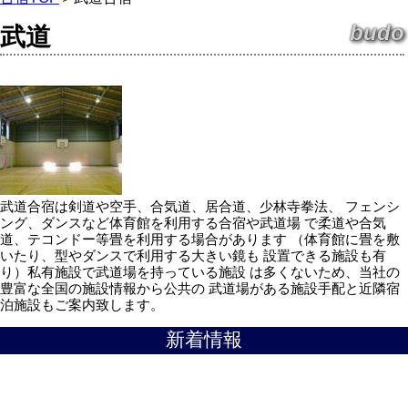
budo
武道
武道合宿は剣道や空手、合気道、居合道、少林寺拳法、 フェンシ
ング、ダンスなど体育館を利用する合宿や武道場 で柔道や合気
道、テコンドー等畳を利用する場合があります （体育館に畳を敷
いたり、型やダンスで利用する大きい鏡も 設置できる施設も有
り）私有施設で武道場を持っている施設 は多くないため、当社の
豊富な全国の施設情報から公共の 武道場がある施設手配と近隣宿
泊施設もご案内致します。
新着情報