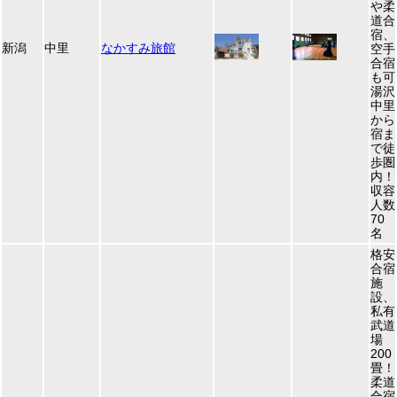
や柔
道合
宿、
新潟
中里
なかすみ旅館
空手
合宿
も可
湯沢
中里
から
宿ま
で徒
歩圏
内！
収容
人数
70
名
格安
合宿
施
設、
私有
武道
場
200
畳！
柔道
合宿