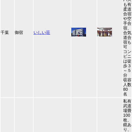
も有
柔道
合宿
や空
手合
宿、
千葉
御宿
いしい荘
合気
道合
宿も
可
コン
ビニ
は徒
歩３
～５
分
収容
人数
80
名
私有
武道
場畳
100
枚、
鏡あ
り、