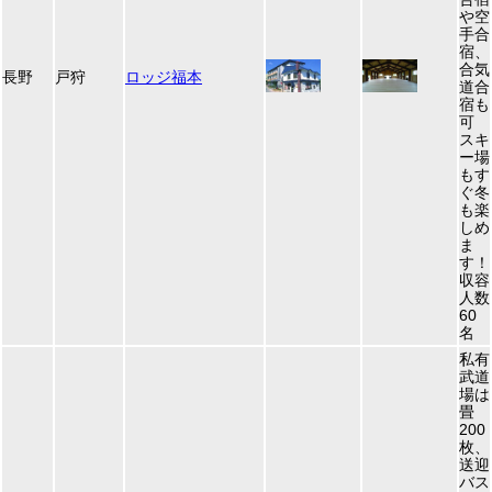
や空
手合
宿、
合気
長野
戸狩
ロッジ福本
道合
宿も
可
スキ
ー場
もす
ぐ冬
も楽
しめ
ま
す！
収容
人数
60
名
私有
武道
場は
畳
200
枚、
送迎
バス