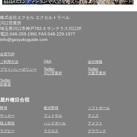
株式会社エクセル エクセルトラベル
川口営業所
埼玉県川口市神戸782-3 サンテラス川口2F
電話:048-259-1991 FAX:048-229-1977
info@gasyukuguide.com
合宿TOP
Q&A
ご利用方法
会社情報
Twitter
Twitter
プライバシーポリシー
川口営業所
大阪営業所
Twitter
吹奏楽
屋外種目合宿
野球
硬式野球
ソフトボール
サッカー
フットサル
テニス
陸上競技
ハンドボール
アメフト
ラグビー
ラクロス
グラウンド