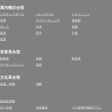
屋内種目合宿
バスケットボール
バレーボール
バドミントン
卓球
チアリーディング
体育館
ダンス
水泳
剣道
柔道
空手
弓道
武道
音楽系合宿
吹奏楽
合唱
軽音楽
マーチングバンド
音楽
文化系合宿
会議・研修
演劇
助成金情報
ゼミ合宿
大会遠征
バス送迎付宿泊プラン