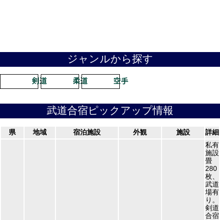
ジャンルから探す
武道合宿ピックアップ情報
県
地域
宿泊施設
外観
施設
詳細
私有
施設
畳
280
枚、
武道
場有
り。
剣道
合宿