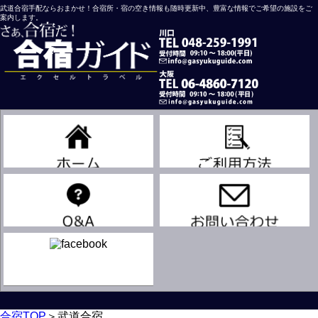
武道合宿手配ならおまかせ！合宿所・宿の空き情報も随時更新中、豊富な情報でご希望の施設をご
案内します。
川口営業所
大阪営業所
吹奏楽
合宿TOP
＞
武道合宿