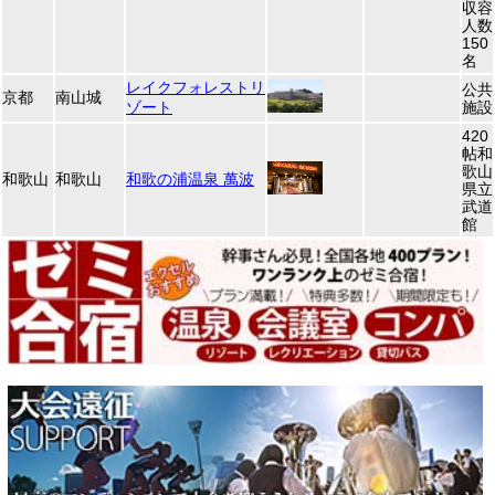
収容
人数
150
名
レイクフォレストリ
公共
京都
南山城
ゾート
施設
420
帖和
歌山
和歌山
和歌山
和歌の浦温泉 萬波
県立
武道
館