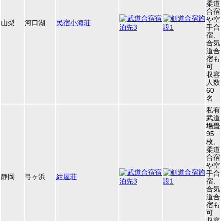
柔道
合宿
や空
山梨
河口湖
民宿小海荘
手合
宿、
合気
道合
宿も
可
収容
人数
60
名
私有
武道
場畳
95
枚、
柔道
合宿
や空
手合
静岡
弓ヶ浜
紺屋荘
宿、
合気
道合
宿も
可
収容