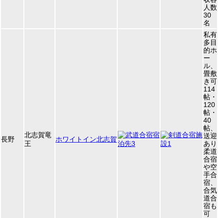
人数
30
名
私有
多目
的ホ
ー
ル、
畳敷
き可
114
帖・
120
帖・
40
帖、
北志賀竜
送迎
長野
ホワイトイン北志賀
王
あり
柔道
合宿
や空
手合
宿、
合気
道合
宿も
可