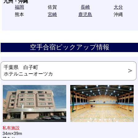
九州・沖縄
福岡
佐賀
長崎
大分
熊本
宮崎
鹿児島
沖縄
空手合宿ピックアップ情報
千葉県 白子町
ホテルニューオーツカ
私有施設
34m×39m