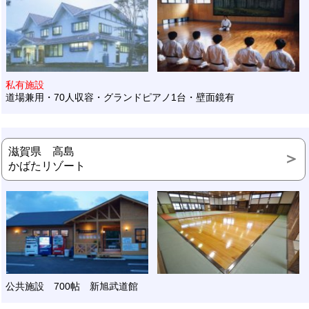
私有施設
道場兼用・70人収容・グランドピアノ1台・壁面鏡有
滋賀県 高島
かばたリゾート
公共施設 700帖 新旭武道館