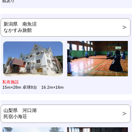
鏡あり
新潟県 南魚沼
なかすみ旅館
私有施設
15m×28m 卓球8台 16.2m×16m
山梨県 河口湖
民宿小海荘