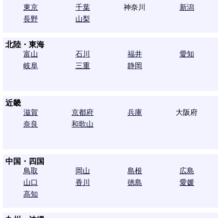
東京
千葉
神奈川
新潟
長野
山梨
北陸・東海
富山
石川
福井
愛知
岐阜
三重
静岡
近畿
滋賀
京都府
兵庫
大阪府
奈良
和歌山
中国・四国
鳥取
岡山
島根
広島
山口
香川
徳島
愛媛
高知