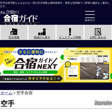
空手合宿手配ならおまかせ！宿の空き情報も随時更新中、豊富な宿情報でご希望の施設をご案内し
ます。
空き情報
地域から探す
ピックアップ情報
お問い合わせ
ホーム
＞
空手合宿
karate
空手