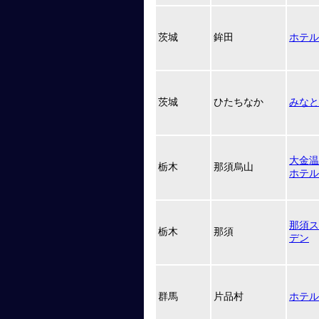
茨城
鉾田
ホテル
茨城
ひたちなか
みなと
大金温
栃木
那須烏山
ホテル
那須ス
栃木
那須
デン
群馬
片品村
ホテル