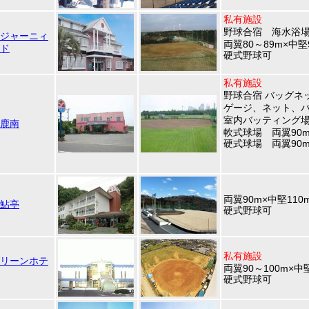
私有施設
野球合宿 海水浴
ジャーニィ
両翼80～89m×中堅
ド
硬式野球可
私有施設
野球合宿 バッグネ
ゲージ、ネット、
室内バッティング
鹿南
軟式球場 両翼90m
硬式球場 両翼90m
両翼90m×中堅110
鮎亭
硬式野球可
私有施設
リーンホテ
両翼90～100m×中
硬式野球可