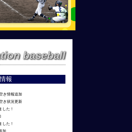
tion baseball
情報
宿空き情報追加
球空き状況更新
ました！
加
ました！
追加