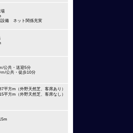
球場
m
明設備 ネット関係充実
場
m
0ｍ/公共・送迎5分
0ｍ/公共・徒歩10分
137平方m（外野天然芝、客席あり）
615平方m（外野天然芝、客席なし）
15m