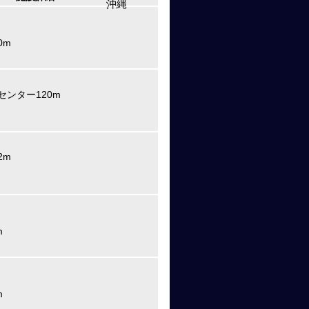
沖縄
0m
センター120m
2m
m
m