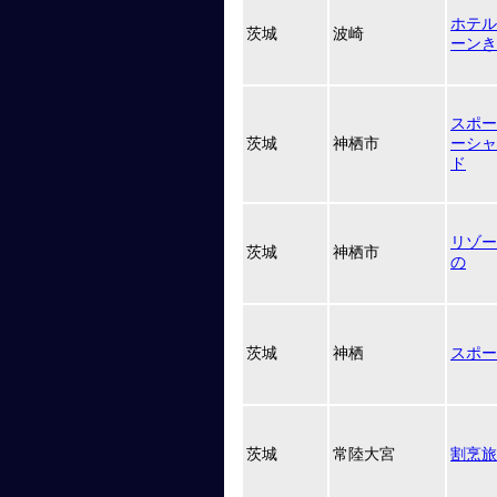
ホテル
茨城
波崎
ーンき
スポー
茨城
神栖市
ーシャ
ド
リゾー
茨城
神栖市
の
茨城
神栖
スポー
茨城
常陸大宮
割烹旅