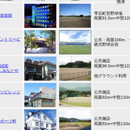
熊本
高知
雫石町営野球場
加賀助
両翼91.5m×中堅12
ントリービ
公共：
両翼100m、
硬式野球合宿
公共施設
SIDE
両翼98.5m×中堅12
EL みなとや
他グラウンド利用
ツビレッジ
公共施設
両翼92m×中堅110
公共施設
ポーツ村
両翼92m×中堅110