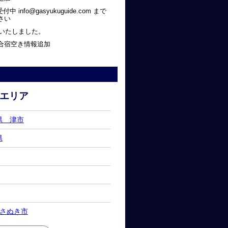
 info@gasyukuguide.com まで
さい
新いたしました。
合宿空き情報追加
 空き情報更新
エリア
重県 津市
県
県 さぬき市