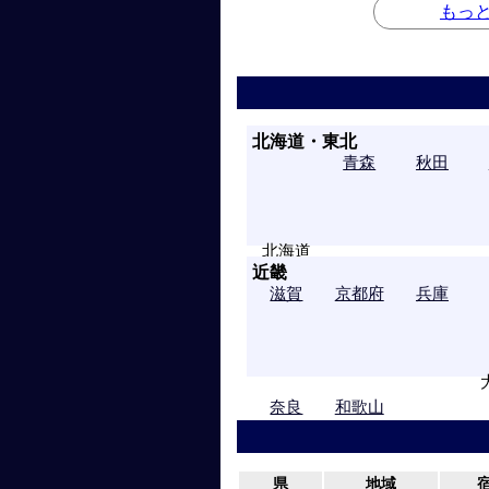
もっ
北海道・東北
青森
秋田
北海道
近畿
山形
宮城
福島
滋賀
京都府
兵庫
奈良
和歌山
県
地域