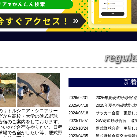
regula
新着
2026/02/01
2026年夏硬式野球合
2025/04/18
2025年夏合宿硬式野
のリトルシニア・シニアリー
2024/03/18
サッカー合宿 更新し
グから高校・大学の硬式野球
2023/11/07
GW硬式野球合宿 追
合宿のご案内をしております。
いいので合宿をやりたい、日程
2023/10/24
硬式野球合宿 更新し
球場で合宿がしたい等、硬式野
2023/04/05
硬式野球合宿空き情報