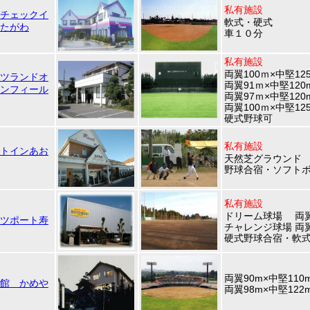
私有施設
チェックイ
軟式・硬式
たがわ
車１０分
私有施設
両翼100ｍ×中堅12
ツランドオ
両翼91ｍ×中堅120
ンフィール
両翼97ｍ×中堅120
両翼100ｍ×中堅12
硬式野球可
私有施設
トインあお
天然芝グラウンド
野球合宿・ソフト
私有施設
ドリーム球場 両翼9
ツポート寿
チャレンジ球場 両翼
硬式野球合宿・軟
両翼90m×中堅110
館 かめや
両翼98m×中堅122m