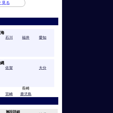
と見る
東海
石川
福井
愛知
沖縄
三重
静岡
佐賀
大分
長崎
宮崎
鹿児島
施設詳細