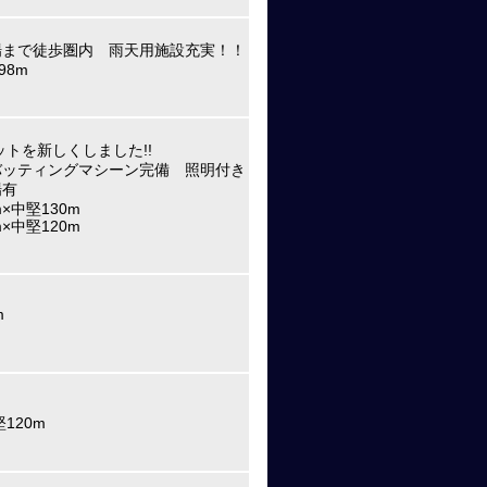
場まで徒歩圏内 雨天用施設充実！！
98m
ットを新しくしました!!
バッティングマシーン完備 照明付き
場有
×中堅130m
×中堅120m
m
堅120m