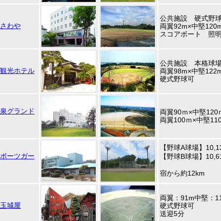
公共施設 硬式野
さわや
両翼92m×中堅120
スコアボート 照
公共施設 本格球
観光ホテル
両翼98m×中堅122
硬式野球可
泉グランド
両翼90ｍ×中堅12
両翼100ｍ×中堅11
【野球A球場】10,
ポーツガー
【野球B球場】10,
宿から約12km
両翼：91m中堅：1
玉城屋
硬式野球可
送迎5分