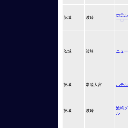
ホテル
茨城
波崎
ーロー
茨城
波崎
ニュー
茨城
常陸大宮
ホテル
波崎グ
茨城
波崎
ル