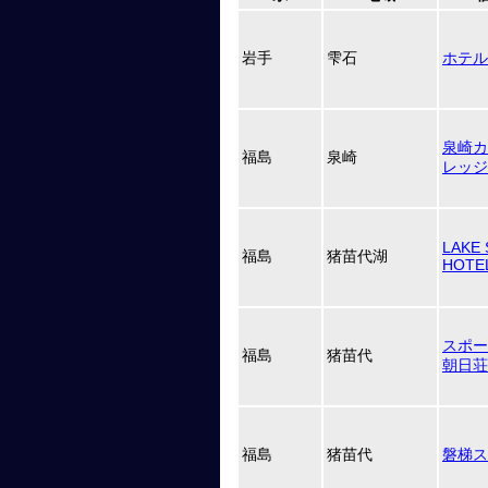
岩手
雫石
ホテル
泉崎カ
福島
泉崎
レッジ
LAKE 
福島
猪苗代湖
HOT
スポー
福島
猪苗代
朝日荘
福島
猪苗代
磐梯ス