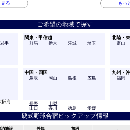
と見る
もっ
ご希望の地域で探す
関東・甲信越
北陸・
岩手
群馬
栃木
茨城
埼玉
富山
中国・四国
九州・
東京
千葉
神奈川
新潟
岐阜
鳥取
岡山
島根
広島
福岡
大阪府
長野
山梨
山口
香川
徳島
愛媛
硬式野球合宿ピックアップ情報
宿泊施設
外観
施設