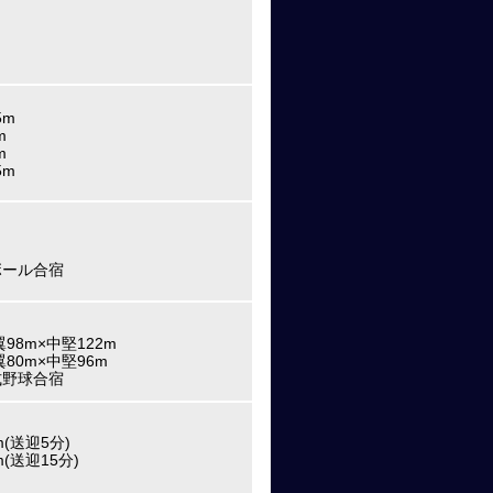
5m
m
m
5m
ボール合宿
8m×中堅122m
80m×中堅96m
式野球合宿
m(送迎5分)
(送迎15分)