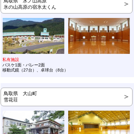
鳥取県 氷ノ山高原
氷の山高原の宿氷太くん
私有施設
バスケ1面・バレー2面
移動式鏡（27台）、卓球台（8台）
鳥取県 大山町
雪花荘