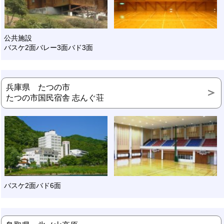
公共施設
バスケ2面バレー3面バド3面
兵庫県 たつの市
たつの市国民宿舎 志んぐ荘
バスケ2面バド6面