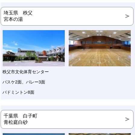
埼玉県 秩父
宮本の湯
秩父市文化体育センター
バスケ2面、バレー3面
バドミントン8面
千葉県 白子町
青松庭白砂