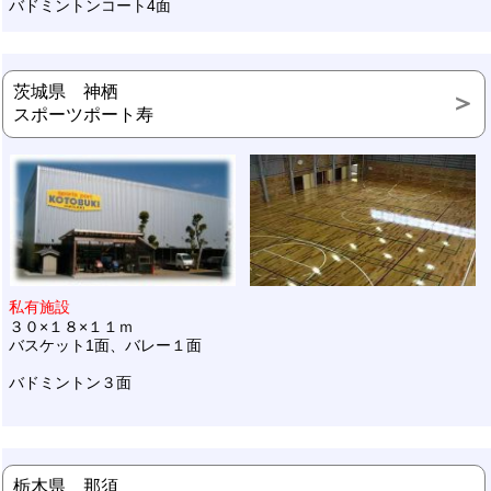
バドミントンコート4面
茨城県 神栖
スポーツポート寿
私有施設
３０×１８×１１ｍ
バスケット1面、バレー１面
バドミントン３面
栃木県 那須