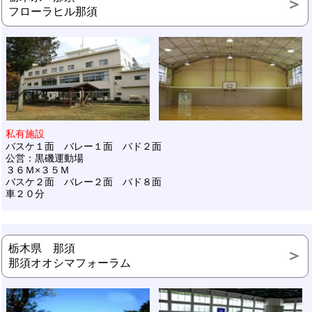
フローラヒル那須
私有施設
バスケ１面 バレー１面 バド２面
公営：黒磯運動場
３６Ｍ×３５Ｍ
バスケ２面 バレー２面 バド８面
車２０分
栃木県 那須
那須オオシマフォーラム