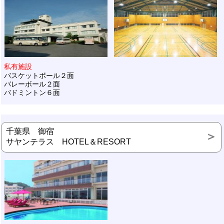
私有施設
バスケットボール２面
バレーボール２面
バドミントン６面
千葉県 御宿
サヤンテラス HOTEL＆RESORT