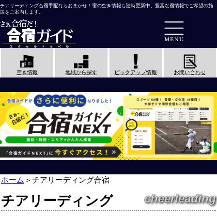
チアリーディング合宿手配ならおまかせ！宿の空き情報も随時更新中、豊富な宿情報でご希望の施
設をご案内します。
空き情報
地域から探す
ピックアップ情報
お問い合わせ
ホーム
＞
チアリーディング合宿
cheerleading
チアリーディング