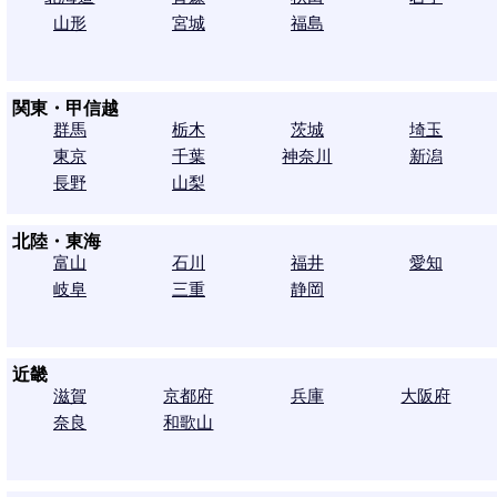
山形
宮城
福島
関東・甲信越
群馬
栃木
茨城
埼玉
東京
千葉
神奈川
新潟
長野
山梨
北陸・東海
富山
石川
福井
愛知
岐阜
三重
静岡
近畿
滋賀
京都府
兵庫
大阪府
奈良
和歌山