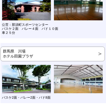
公営：那須町スポーツセンター
バスケ２面 バレー４面 バド１０面
車２５分
群馬県 川場
ホテル田園プラザ
バスケ2面・バレー2面・バド8面