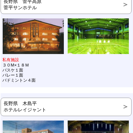
長野県 菅平高原
菅平サンホテル
私有施設
３０M×１８Ｍ
バスケ１面
バレー１面
バドミントン４面
長野県 木島平
ホテルレイジャント