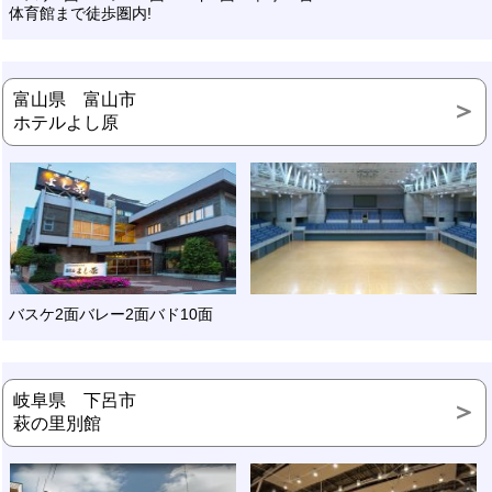
体育館まで徒歩圏内!
富山県 富山市
ホテルよし原
バスケ2面バレー2面バド10面
岐阜県 下呂市
萩の里別館