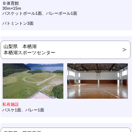
Ｂ体育館
30m×15m
バスケットボール1面、バレーボール1面
バトミントン3面
山梨県 本栖湖
本栖湖スポーツセンター
私有施設
バスケ1面、バレー1面