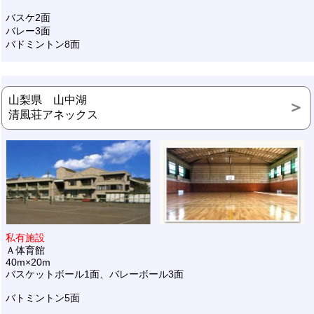
バスケ2面
バレー3面
バドミントン8面
山梨県 山中湖
清風荘アネックス
私有施設
Ａ体育館
40m×20m
バスケットボール1面、バレーボール3面
バトミントン5面