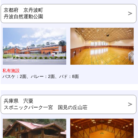
京都府 京丹波町
丹波自然運動公園
私有施設
バスケ：2面、バレー：2面、バド：8面
兵庫県 宍粟
スポニックパーク一宮 国見の丘山荘