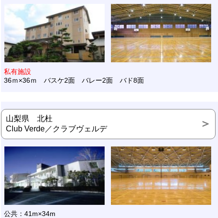
私有施設
36ｍ×36ｍ バスケ2面 バレー2面 バド8面
山梨県 北杜
Club Verde／クラブヴェルデ
公共：41m×34m