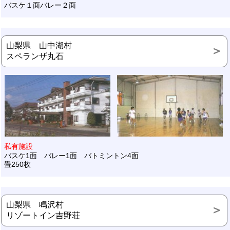
バスケ１面バレー２面
山梨県 山中湖村
スペランザ丸石
私有施設
バスケ1面 バレー1面 バトミントン4面
畳250枚
山梨県 鳴沢村
リゾートイン吉野荘