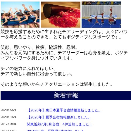
競技を応援するために生まれたチアリーディングは、人々にパワ
ーを与えることのできる、とてもポジティブなスポーツです。
笑顔、思いやり、挨拶、協調性、忍耐。
みんなを元気にするために、チアリーダーは心身を鍛え、ポジテ
ィブなパワーを身につけていきます。
チアの魅力にふれてほしい、
チアで新しい自分に出会って欲しい。
そのような願いからチアクリエーションは誕生しました。
新着情報
2020/05/21
【2020年】東日本夏季合宿情報更新しました。
2020/01/24
【2020年】夏季合宿情報更新しました。
2017/03/04
関東近郊7月8月合宿 4件追加しました！