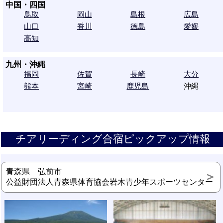
中国・四国
鳥取
岡山
島根
広島
山口
香川
徳島
愛媛
高知
九州・沖縄
福岡
佐賀
長崎
大分
熊本
宮崎
鹿児島
沖縄
チアリーディング合宿ピックアップ情報
青森県 弘前市
公益財団法人青森県体育協会岩木青少年スポーツセンター