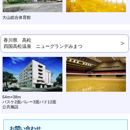
大山総合体育館
香川県 高松
四国高松温泉 ニューグランデみまつ
54m×38m
バスケ2面バレー3面バド12面
公共施設
お問い合わせ