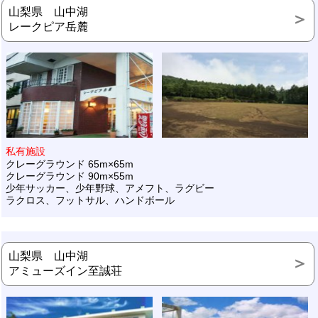
山梨県 山中湖
レークピア岳麓
私有施設
クレーグラウンド 65m×65m
クレーグラウンド 90m×55m
少年サッカー、少年野球、アメフト、ラグビー
ラクロス、フットサル、ハンドボール
山梨県 山中湖
アミューズイン至誠荘