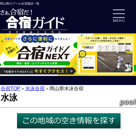
岡山県のプール合宿施設一覧
合宿TOP
＞
水泳合宿
＞
岡山県水泳合宿
水泳
pool