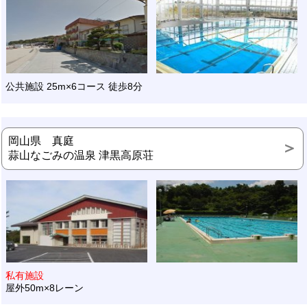
公共施設 25m×6コース 徒歩8分
岡山県 真庭
蒜山なごみの温泉 津黒高原荘
私有施設
屋外50m×8レーン