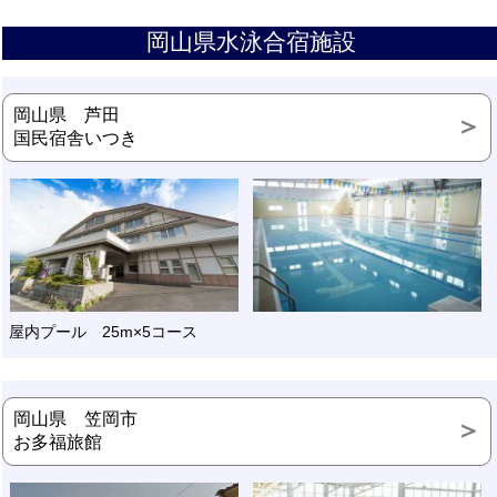
岡山県水泳合宿施設
岡山県 芦田
国民宿舎いつき
屋内プール 25m×5コース
岡山県 笠岡市
お多福旅館