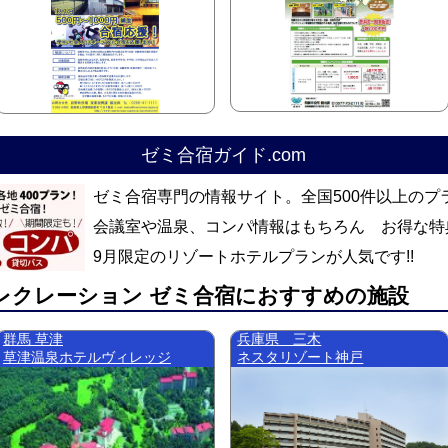
ゼミ合宿ガイド.com
ゼミ合宿専門の情報サイト。全国500件以上のプ
会議室や温泉、コンパ情報はもちろん お得な特
9月限定のリゾートホテルプランが人気です!!
レクレーション ゼミ合宿におすすめの施設
群馬 草津
兵庫県 三木
草津温泉ホテルヴィレッジ
ネスタリゾート神戸