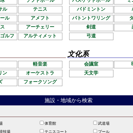
球
ソフトボール
バスケットボール
ミ
サル
テニス
バドミントン
ール
アメフト
バトントワリング
ス
アーチェリー
剣道
ゴルフ
アルティメット
弓道
文化系
軽音楽
会議室
リン
オーケストラ
天文学
ズ
フォークソング
施設・地域から検索
場
体育館
武道場
競技場
テニスコート
プール