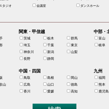
スタジオ
会議室
ダンスホール
関東・甲信越
中部・
手
茨城
栃木
群馬
富山
形
埼玉
千葉
東京
岐阜
神奈川
新潟
山梨
長野
静岡
中国・四国
九州
阪
鳥取
島根
岡山
福岡
歌山
広島
山口
徳島
熊本
香川
愛媛
高知
鹿児島