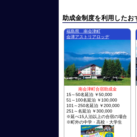
助成金制度を利用したお
福島県 南会津町
会津アストリアロッヂ
南会津町合宿助成金
15～50名延泊 ￥50,000
51～100名延泊 ￥100,000
101～250名延泊 ￥200,000
251～名延泊 ￥300,000
※延べ15人泊以上の合宿の場合
※町外の中学・高校・大学生