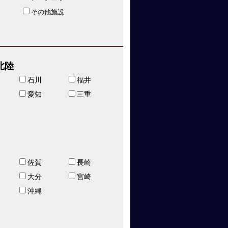
その他施設
北陸
石川
福井
愛知
三重
佐賀
長崎
大分
宮崎
沖縄