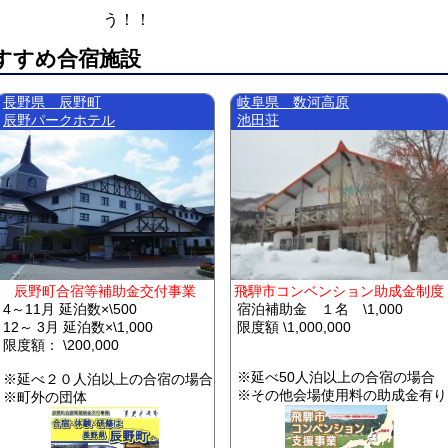
う！！
すすめ合宿施設
長野県 辰野町
岐阜県 数河高原
辰野パークホテル
池田荘
辰野町合宿等補助金交付事業
飛騨市コンベンション助成金制度
4～11月 延泊数×\500
宿泊補助金 １名 \1,000
12～ 3月 延泊数×\1,000
限度額 \1,000,000
限度額： \200,000
※延べ50人泊以上の合宿の場合
※延べ２０人泊以上の合宿の場合
※その他会場使用料の助成金有り
※町外の団体