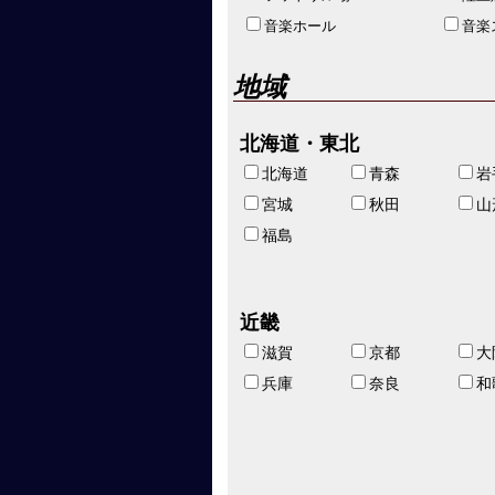
音楽ホール
音楽
地域
北海道・東北
北海道
青森
岩
宮城
秋田
山
福島
近畿
滋賀
京都
大
兵庫
奈良
和