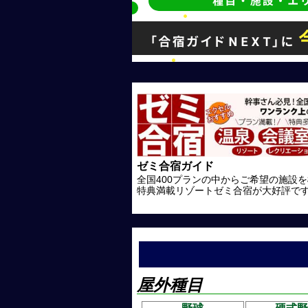
ゼミ合宿ガイド
全国400プランの中からご希望の施設
特典満載リゾートゼミ合宿が大好評で
屋外種目