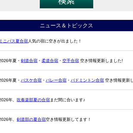
ニュース＆トピックス
ミニバス夏合宿
人気の宿に空きが出ました！
2026年夏・
剣道合宿
・
柔道合宿
・
空手合宿
空き情報更新しました!
2026年夏・
バスケ合宿
・
バレー合宿
・
バドミントン合宿
空き情報更新し
2026年、
吹奏楽部夏の合宿
まだ間に合います♪
2026年、
剣道部の夏合宿
空き情報更新してます！