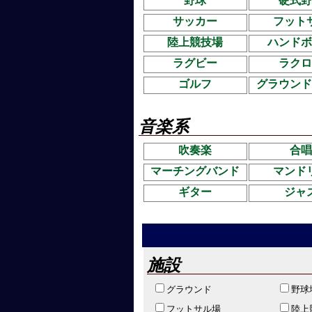
野球
硬式野
サッカー
フット
陸上競技場
ハンドボ
ラグビー
ラクロ
ゴルフ
グラウンド
音楽系
吹奏楽
合唱
マーチングバンド
マンド
ギター
ジャ
施設
グラウンド
野球
フットサル場
陸上