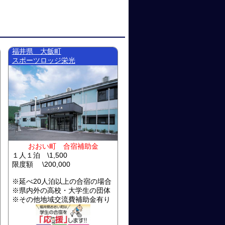
福井県 大飯町
スポーツロッジ栄光
おおい町 合宿補助金
１人１泊 \1,500
限度額 \200,000
※延べ20人泊以上の合宿の場合
※県内外の高校・大学生の団体
※その他地域交流費補助金有り