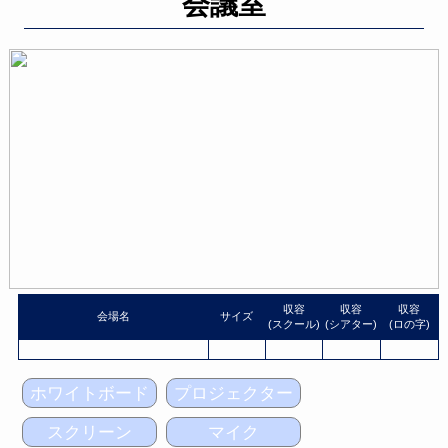
会議室
収容
収容
収容
会場名
サイズ
(スクール)
(シアター)
(ロの字)
ホワイトボード
プロジェクター
スクリーン
マイク