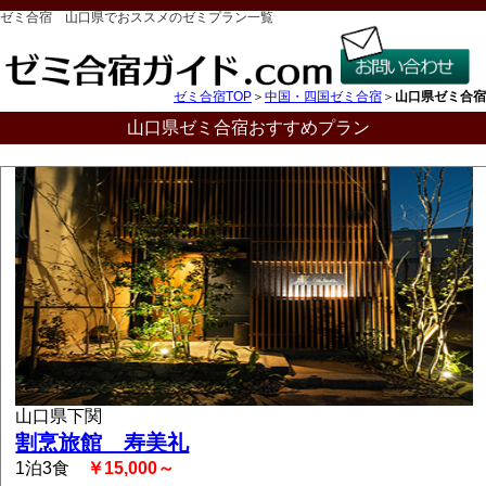
ゼミ合宿 山口県でおススメのゼミプラン一覧
ゼミ合宿TOP
＞
中国・四国ゼミ合宿
＞
山口県ゼミ合宿
山口県ゼミ合宿おすすめプラン
山口県下関
割烹旅館 寿美礼
1泊3食
￥15,000～