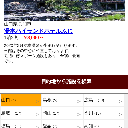
山口県長門市
湯本ハイランドホテルふじ
1泊2食
￥8,000～
2020年3月湯本温泉が生まれ変わります。
当館はその中心に位置しております。
近辺にほスポーツ施設もあり、合宿に最適
です。
山口
島根
広島
(4)
(5)
(10)
鳥取
岡山
香川
(17)
(17)
(15)
徳島
愛媛
高知
(11)
(7)
(8)