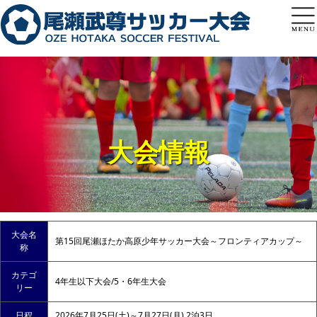
トップページ
尾瀬武尊
大会結果
申込方法
大会情報
よくある質問
お問い合わせ
大会名
第15回尾瀬ほたか高原少年サッカー大会～フロンティアカップ～
称
カテゴ
4年生以下大会/5・6年生大会
リー
日程
2026年7月25日(土)～7月27日(月) 2泊3日