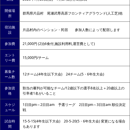
開催場
群馬県片品村 尾瀬武尊高原フロンティアグラウンド(人工芝)他
所
宿泊施
片品村内のペンション・民宿 参加人数によって配宿します
設
参加費
21,000円 (2泊6食付,施設利用料,運営費として)
エント
15,000円/チーム
リー費
募集チ
12チーム(4年生以下大会) 24チーム(5・6年生大会)
ーム数
参加資
割当の審判が可能なチーム/12歳以下の選手8名以上＋20歳以上の
格
引率者1名がいること
スケジ
1日目pm～2日目am 予選リーグ 2日目pm～3日目am 順位決定
ュール
戦
試合時
15-5-15(4年生以下大会) 20-5-20(5・6年生大会) 変更になる場合
間
もあります