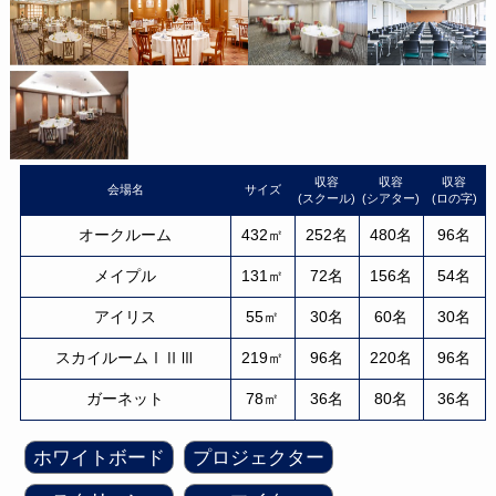
収容
収容
収容
会場名
サイズ
(スクール)
(シアター)
(ロの字)
オークルーム
432㎡
252名
480名
96名
メイプル
131㎡
72名
156名
54名
アイリス
55㎡
30名
60名
30名
スカイルームⅠⅡⅢ
219㎡
96名
220名
96名
ガーネット
78㎡
36名
80名
36名
ホワイトボード
プロジェクター