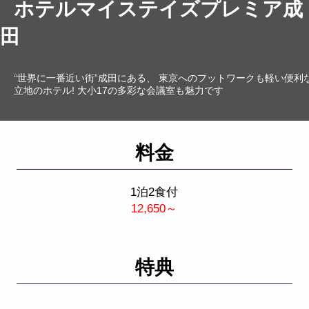
ホテルマイステイズプレミア成
田
“世界に一番近い街”成田にある、 東京へのフットワークも軽い便利
立地のホテル! 大小17の多彩な会議室も魅力です
料金
1泊2食付
12,650～
特典